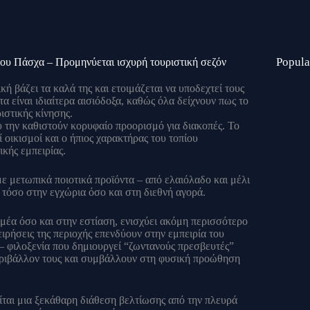
Popula
του Πάσχα – Προμηνύεται ισχυρή τουριστική σεζόν
ή βάζει τα καλά της και ετοιμάζεται να υποδεχτεί τους
α είναι ιδιαίτερα αισιόδοξα, καθώς όλα δείχνουν πως το
ιστικής κίνησης.
 την καθιστούν κορυφαίο προορισμό για διακοπές. Το
 οικισμοί και ο ήπιος χαρακτήρας του τοπίου
ικής εμπειρίας.
με μετωπικά ποιοτικά προϊόντα – από ελαιόλαδο και μέλι
 τόσο στην εγχώρια όσο και στη διεθνή αγορά.
μέα όσο και στην εστίαση, ενισχύει ακόμη περισσότερο
ιρήσεις της περιοχής επενδύουν στην εμπειρία του
– φιλοξενία που δημιουργεί “ζωντανούς πρεσβευτές”
περιβάλλον τους και συμβάλλουν στη φυσική προώθηση
είται μια ξεκάθαρη διάθεση βελτίωσης από την πλευρά