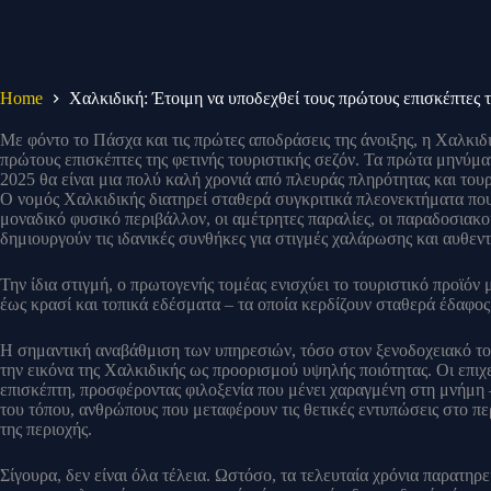
Home
Χαλκιδική: Έτοιμη να υποδεχθεί τους πρώτους επισκέπτες 
Με φόντο το Πάσχα και τις πρώτες αποδράσεις της άνοιξης, η Χαλκιδικ
πρώτους επισκέπτες της φετινής τουριστικής σεζόν. Τα πρώτα μηνύματ
2025 θα είναι μια πολύ καλή χρονιά από πλευράς πληρότητας και τουρ
Ο νομός Χαλκιδικής διατηρεί σταθερά συγκριτικά πλεονεκτήματα που
μοναδικό φυσικό περιβάλλον, οι αμέτρητες παραλίες, οι παραδοσιακοί
δημιουργούν τις ιδανικές συνθήκες για στιγμές χαλάρωσης και αυθεντ
Την ίδια στιγμή, ο πρωτογενής τομέας ενισχύει το τουριστικό προϊόν 
έως κρασί και τοπικά εδέσματα – τα οποία κερδίζουν σταθερά έδαφος
Η σημαντική αναβάθμιση των υπηρεσιών, τόσο στον ξενοδοχειακό το
την εικόνα της Χαλκιδικής ως προορισμού υψηλής ποιότητας. Οι επιχε
επισκέπτη, προσφέροντας φιλοξενία που μένει χαραγμένη στη μνήμη 
του τόπου, ανθρώπους που μεταφέρουν τις θετικές εντυπώσεις στο 
της περιοχής.
Σίγουρα, δεν είναι όλα τέλεια. Ωστόσο, τα τελευταία χρόνια παρατηρ