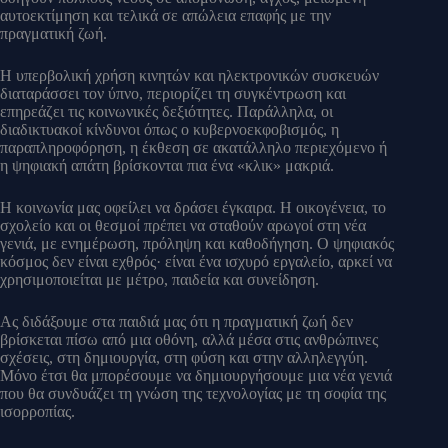
αυτοεκτίμηση και τελικά σε απώλεια επαφής με την
πραγματική ζωή.
Η υπερβολική χρήση κινητών και ηλεκτρονικών συσκευών
διαταράσσει τον ύπνο, περιορίζει τη συγκέντρωση και
επηρεάζει τις κοινωνικές δεξιότητες. Παράλληλα, οι
διαδικτυακοί κίνδυνοι όπως ο κυβερνοεκφοβισμός, η
παραπληροφόρηση, η έκθεση σε ακατάλληλο περιεχόμενο ή
η ψηφιακή απάτη βρίσκονται πια ένα «κλικ» μακριά.
Η κοινωνία μας οφείλει να δράσει έγκαιρα. Η οικογένεια, το
σχολείο και οι θεσμοί πρέπει να σταθούν αρωγοί στη νέα
γενιά, με ενημέρωση, πρόληψη και καθοδήγηση. Ο ψηφιακός
κόσμος δεν είναι εχθρός· είναι ένα ισχυρό εργαλείο, αρκεί να
χρησιμοποιείται με μέτρο, παιδεία και συνείδηση.
Ας διδάξουμε στα παιδιά μας ότι η πραγματική ζωή δεν
βρίσκεται πίσω από μια οθόνη, αλλά μέσα στις ανθρώπινες
σχέσεις, στη δημιουργία, στη φύση και στην αλληλεγγύη.
Μόνο έτσι θα μπορέσουμε να δημιουργήσουμε μια νέα γενιά
που θα συνδυάζει τη γνώση της τεχνολογίας με τη σοφία της
ισορροπίας.