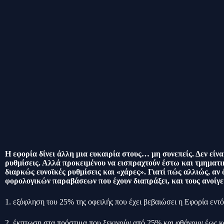
Η εφορία δίνει άλλη μια ευκαιρία στους… μη συνεπείς. Δεν είν
ρυθμίσεις. Αλλά προκειμένου να εισπραχτούν έστω και τμηματικ
διαρκώς ευνοϊκές ρυθμίσεις και «χάρες». Γιατί πώς αλλιώς, αν 
φορολογικών παραβάσεων που έχουν διαπράξει, και τους ανοίγει
1. εξόφληση του 25% της οφειλής που έχει βεβαιώσει η Εφορία εντ
2. έκπτωση στα πρόστιμα που ξεκινούν από 25% και φθάνουν έως κ