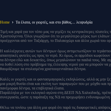
Home
Τα έλατα, οι γιορτές, και στο βάθος… λειψυδρία
Τιμή και χαρά για τον τόπο μας να γεμίζει τις κεντρικότερες πλατείες
Χριστούγεννα. Όλοι γνωρίζουν ότι το μεγαλύτερο μέρος των ελάτων π
προέρχονται από τον Ταξιάρχη, το Παλαιοχώρι και άλλα χωριά του ορ
Η καλλιέργειες αυτών των δέντρων όμως αντιμετωπίζουν το τεράστιο
απαιτητικές φυτείες ως προς το νερό. Κι όμως, οι αρμόδιοι κωφεύ
τα δέντρα εδώ και δεκαετίες, όπως μεγαλώνουν τα παιδιά τους. Με αγ
να δοθεί λύση στο πρόβλημα της έλλειψης νερού για να μπορούν να χ
θαυμάζουμε τα στολισμένα χριστουγεννιάτικα δέντρα.
Καλές οι γιορτές και οι φαντασμαγορικές εκδηλώσεις, αλλά ας μην ξεχ
μια μικρή θυσία είναι και εκείνη των παραγωγών που με μόχθο και 
πανέμορφα δέντρα, τα επιβλητικά έλατα.
Παράλληλα με τον εκλογικό αγώνα στη ΔΕΕΠ ΝΔ Χαλκιδικής, πρέπει
συνεργασία, ώστε η παράταξη της ΝΔ να προχωρήσει ενδυναμωμένη σ
Θέλω να τονίσω για άλλη μια φορά ότι παρά τις διαφορετικές απόψεις